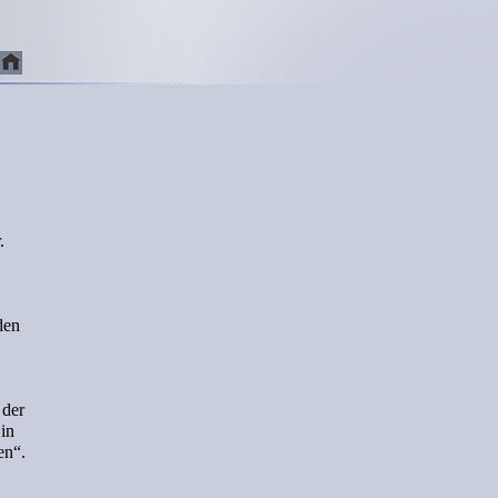
.
den
 der
in
en“.