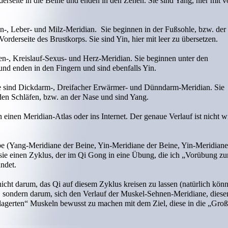
erseite in die Beine und enden in den Zehen. Sie sind Yang, hier mit v
n-, Leber- und Milz-Meridian. Sie beginnen in der Fußsohle, bzw. der
rderseite des Brustkorps. Sie sind Yin, hier mit leer zu übersetzen.
n-, Kreislauf-Sexus- und Herz-Meridian. Sie beginnen unter den
und enden in den Fingern und sind ebenfalls Yin.
 sind Dickdarm-, Dreifacher Erwärmer- und Dünndarm-Meridian. Sie
den Schläfen, bzw. an der Nase und sind Yang.
in einen Meridian-Atlas oder ins Internet. Der genaue Verlauf ist nicht w
abe (Yang-Meridiane der Beine, Yin-Meridiane der Beine, Yin-Meridiane
sie einen Zyklus, der im Qi Gong in eine Übung, die ich „Vorübung z
ndet.
cht darum, das Qi auf diesem Zyklus kreisen zu lassen (natürlich kön
n), sondern darum, sich den Verlauf der Muskel-Sehnen-Meridiane, diese
lagerten“ Muskeln bewusst zu machen mit dem Ziel, diese in die „Gro