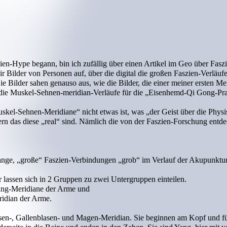
zien-Hype begann, bin ich zufällig über einen Artikel im Geo über Fasz
ir Bilder von Personen auf, über die digital die großen Faszien-Verläuf
Die Bilder sahen genauso aus, wie die Bilder, die einer meiner ersten Me
die Muskel-Sehnen-meridian-Verläufe für die „Eisenhemd-Qi Gong-Pra
skel-Sehnen-Meridiane“ nicht etwas ist, was „der Geist über die Physis
dern das diese „real“ sind. Nämlich die von der Faszien-Forschung entd
nge, „große“ Faszien-Verbindungen „grob“ im Verlauf der Akupunktu
lassen sich in 2 Gruppen zu zwei Untergruppen einteilen.
der Beine, die Yang-Meridiane der Arme un
ridian der Arme.
sen-, Gallenblasen- und Magen-Meridian. Sie beginnen am Kopf und f