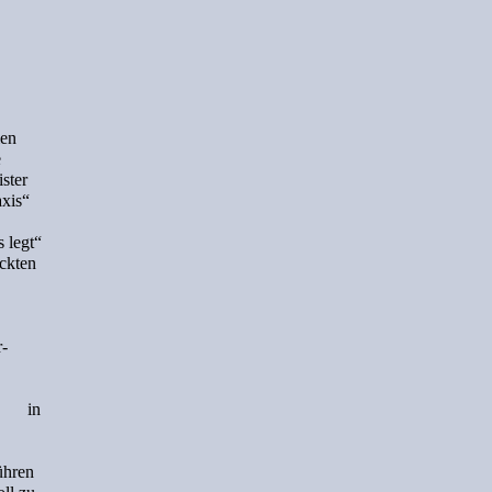
ien
e
ister
xis“
 legt“
eckten
r-
d in
ühren