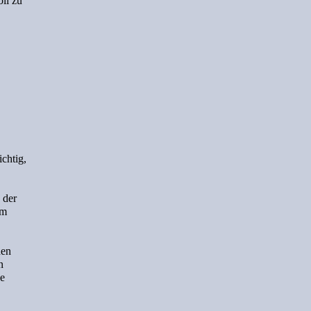
oll zu
ichtig,
 der
um
nen
n
ße