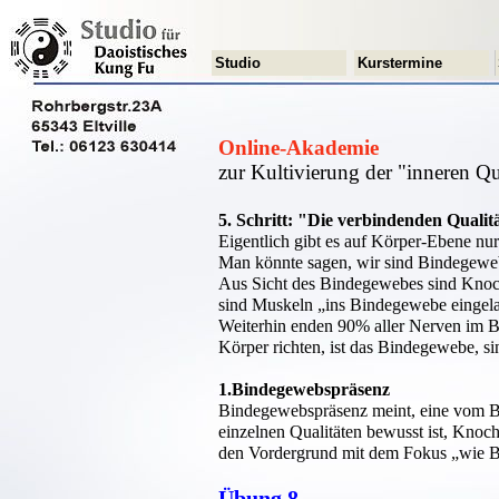
Studio
Kurstermine
Online-Akademie
zur Kultivierung der "inneren Q
5. Schritt: "Die verbindenden Qualit
Eigentlich gibt es auf Körper-Ebene nur
Man könnte sagen, wir sind Bindegewebe
Aus Sicht des Bindegewebes sind Knoch
sind Muskeln „ins Bindegewebe eingela
Weiterhin enden 90% aller Nerven im B
Körper richten, ist das Bindegewebe, s
1.Bindegewebspräsenz
Bindegewebspräsenz meint, eine vom B
einzelnen Qualitäten bewusst ist, Knoc
den Vordergrund mit dem Fokus „wie Bau
Übung 8