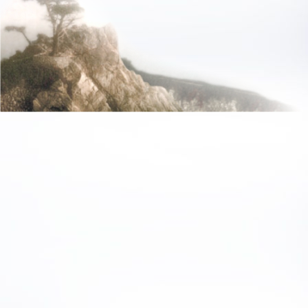
Elektronen (Nerveni
Übergang von einem z
biochemischer Prozes
Bewusstmachen des N
konzentriert „Bewuss
„Nervenknotenpunkte“
Bewusstsein nicht a
Nervensystem ausstr
Rückenmark entsteht,
lässt das Bewusstsei
Erfolg der Technik is
in den Körper „ergieß