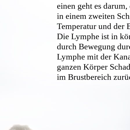
einen geht es darum,
in einem zweiten Schr
Temperatur und der Bl
Die Lymphe ist in kö
durch Bewegung durc
Lymphe mit der Kanal
ganzen Körper Schad- 
im Brustbereich zurü
der Leber um- oder a
Dickdarm ausgeschie
Bewusstmachen der 
den Leisten im Schul
Das Nervensystem ist 