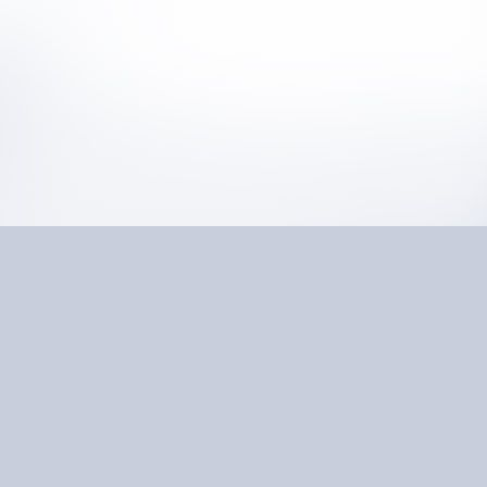
Nervenbahnen stärken
„Nervenbahnen stärk
sondern sich dieses 
Gut ist natürlich wie
Wichtig bei der Arbei
dass man es locker an
Nervensystem bis in 
erspüren, sondern ei
Dies gilt natürlich a
Weiterhin ist das Yin
Natürlich muss das B
durchdringenden Qual
aber dann auf den Kör