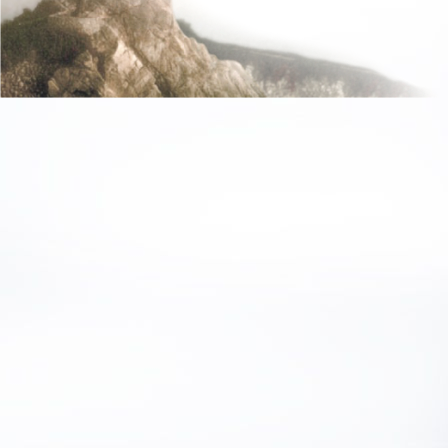
ein Mensch“. Er meint
ein Mensch.
Eine Zwischenstufe ist
haben keine Gedanke
ihre körperliche Präs
ist, sondern sind einf
Ausgehend von den v
zum körperlichen Fu
bewusst gemacht, ein
davon ausgehend das 
Erarbeitete Yin zu kul
aus dem Erarbeiteten 
Gefühl, von dem aus 