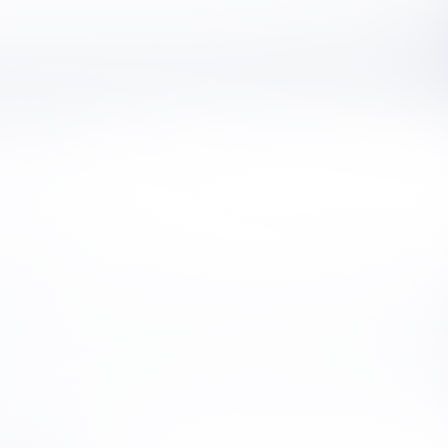
Augenwinkeln“ aber n
Ein körperliches Fun
ohne störende Gedan
Eben „Animalische, k
Übung 13