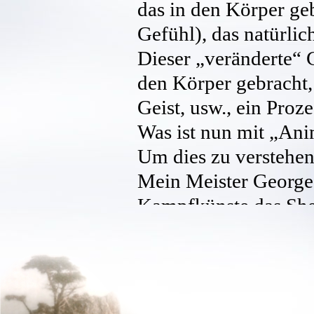
das in den Körper geb
Gefühl), das natürlic
Dieser „veränderte“ 
den Körper gebracht, 
Geist, usw., ein Proze
Was ist nun mit „Ani
Um dies zu verstehen
Mein Meister George 
Kampfkünste das Shen
„wie ein Raubtier“ m
zu Jing, hier körperl
Formen und Techniken
Eine niedere Stufe, a