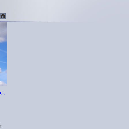
ück
g
t.