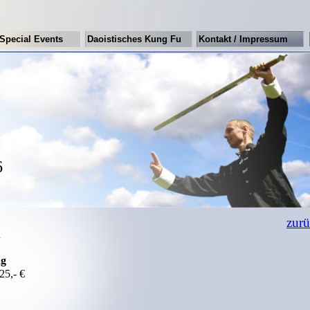
Special Events
Daoistisches Kung Fu
Kontakt / Impressum
6
zur
A
ng
5,- €