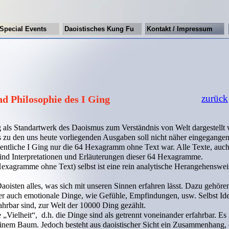
Special Events
Daoistisches Kung Fu
Kontakt / Impressum
zurück
nd Philosophie des I Ging
ng als Standartwerk des Daoismus zum Verständnis von Welt dargestellt
s zu den uns heute vorliegenden Ausgaben soll nicht näher eingegange
gentliche I Ging nur die 64 Hexagramm ohne Text war. Alle Texte, auch 
sind Interpretationen und Erläuterungen dieser 64 Hexagramme.
 Hexagramme ohne Text) selbst ist eine rein analytische Herangehenswei
oisten alles, was sich mit unseren Sinnen erfahren lässt. Dazu gehöre
ber auch emotionale Dinge, wie Gefühle, Empfindungen, usw. Selbst I
ahrbar sind, zur Welt der 10000 Ding gezählt.
„Vielheit“, d.h. die Dinge sind als getrennt voneinander erfahrbar. Es i
nem Baum. Jedoch besteht aus daoistischer Sicht ein Zusammenhang, 