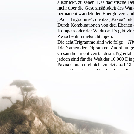
ausdrückt, zu sehen. Das daoistische D
mehr über die Gesetzmäßigkeit des Wand
permanent wandelnden Energie verstanden
„Acht Trigramme“, die das „Pakua“ bild
Durch Kombinationen von drei Ebenen en
Kompass oder der Wildrose. Es gibt vie
Zwischenhimmelsrichtungen.
Die acht Trigramme sind wie folgt:
Hi
Die Namen der Trigramme, Zuordnungen 
Gesamtheit nicht verstandesmäßig erfa
jedoch sind für die Welt der 10 000 Di
Pakua Chuan und nicht zuletzt das I Gin
einem Hexagramm. Alle denkbaren Kom
sich die Welt der 10 000 Dinge und ihr
Das dies nicht bloße Theorie ist, zeigt 
und Interpretationen seit Jahrtausenden 
Denkart, über die Auseinandersetzung m