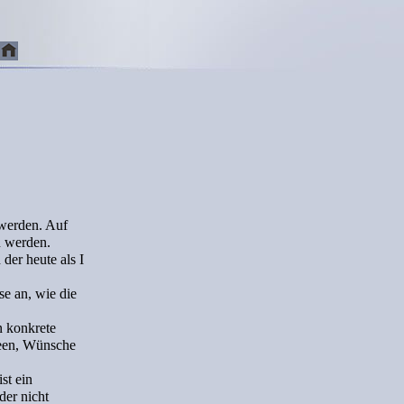
 werden. Auf
n werden.
der heute als I
se an, wie die
n konkrete
deen, Wünsche
st ein
der nicht