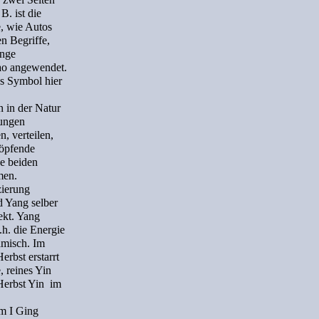
. ist die
e, wie Autos
n Begriffe,
inge
Dao angewendet.
as Symbol hier
n in der Natur
nungen
, verteilen,
höpfende
e beiden
men.
nzierung
d Yang selber
ekt. Yang
.h. die Energie
namisch. Im
erbst erstarrt
 reines Yin
 Herbst Yin im
im I Ging