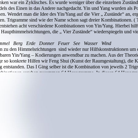
enken war ein Zyklisches. Es wurde weniger über die einzelnen Zuständ
els des Einen in das Andere nachgedacht. Yin und Yang wurden als Pol
. Wendet man die Idee des Yin/Yang auf die Vier „ Zustände“ an, ergi
en. Trigramme sind wie der Name schon sagt dreier Kombinationen. ( T
tstehen acht verschiedene Kombinationen von Yin/Yang. Hierbei hilft
r Haupthimmelsrichtungen, die „ Vier Zustände“ wiederspiegeln und vi
mmel Berg Erde Donner Feuer See Wasser Wind
zu den Himmelsrichtungen sind wieder nur Hilfskonstruktionen um di
hrbaren Yin/Yang – Kodierungen anwendbar zu machen. Aus der Theori
nge so konkrete Hilfen wir Feng Shui (Kunst der Raumgestaltung), die
g entstanden. Das I Ging selber ist die Kombination von jeweils 2 Tri
binationen ergeben zusammen 64 Hexagramme. In diesen 64 Hexagra
e Wandlungen wieder.
zum einen die Popularität dieses Buches, das in den unterschiedlichsten
benutzt wird. Zum anderen aber auch, das viele Wissenschaftler, und nich
it dem I Ging, zu Erkenntnissen innerhalb ihrer Forschungsgebiete ge