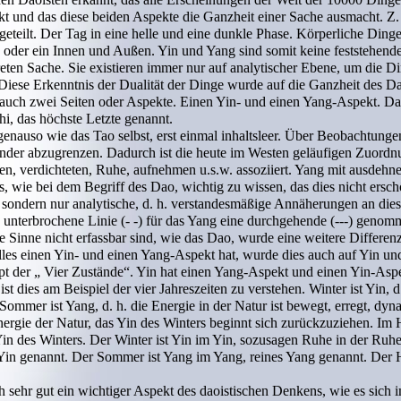
 und das diese beiden Aspekte die Ganzheit einer Sache ausmacht. Z. B
eteilt. Der Tag in eine helle und eine dunkle Phase. Körperliche Ding
der ein Innen und Außen. Yin und Yang sind somit keine feststehende
reten Sache. Sie existieren immer nur auf analytischer Ebene, um die D
iese Erkenntnis der Dualität der Dinge wurde auf die Ganzheit des 
so auch zwei Seiten oder Aspekte. Einen Yin- und einen Yang-Aspekt. D
hi, das höchste Letzte genannt.
nauso wie das Tao selbst, erst einmal inhaltsleer. Über Beobachtunge
nder abzugrenzen. Dadurch ist die heute im Westen geläufigen Zuord
n, verdichteten, Ruhe, aufnehmen u.s.w. assoziiert. Yang mit ausdehnen
s, wie bei dem Begriff des Dao, wichtig zu wissen, das dies nicht ersc
sondern nur analytische, d. h. verstandesmäßige Annäherungen an dies
 unterbrochene Linie (- -) für das Yang eine durchgehende (---) genom
re Sinne nicht erfassbar sind, wie das Dao, wurde eine weitere Differe
es einen Yin- und einen Yang-Aspekt hat, wurde dies auch auf Yin un
pt der „ Vier Zustände“. Yin hat einen Yang-Aspekt und einen Yin-Asp
st dies am Beispiel der vier Jahreszeiten zu verstehen. Winter ist Yin, d
er Sommer ist Yang, d. h. die Energie in der Natur ist bewegt, erregt, dy
ergie der Natur, das Yin des Winters beginnt sich zurückzuziehen. Im H
n des Winters. Der Winter ist Yin im Yin, sozusagen Ruhe in der Ruhe,
s Yin genannt. Der Sommer ist Yang im Yang, reines Yang genannt. Der
h sehr gut ein wichtiger Aspekt des daoistischen Denkens, wie es sich 