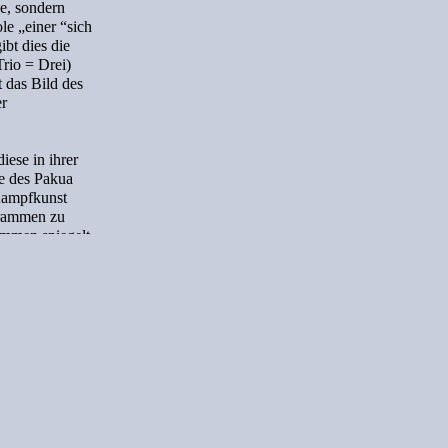
e, sondern
e „einer “sich
bt dies die
rio = Drei)
 das Bild des
er
ese in ihrer
e des Pakua
 Kampfkunst
grammen zu
mmen spiegelt
 Übersetzungen
t nur östlicher
kommen sind.