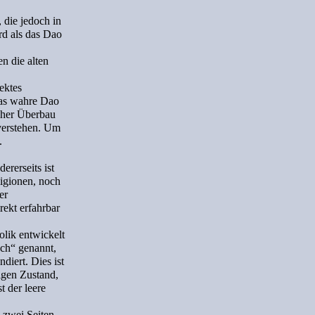
 die jedoch in
ird als das Dao
n die alten
ektes
das wahre Dao
scher Überbau
 verstehen. Um
.
ererseits ist
ligionen, noch
er
rekt erfahrbar
lik entwickelt
sch“ genannt,
diert. Dies ist
igen Zustand,
t der leere
 zwei Seiten