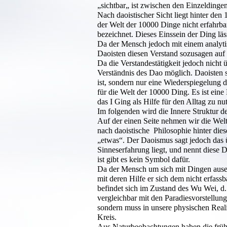
„sichtbar„ ist zwischen den Einzeldingen
Nach daoistischer Sicht liegt hinter de
der Welt der 10000 Dinge nicht erfahrbar i
bezeichnet. Dieses Einssein der Ding läss
Da der Mensch jedoch mit einem analytisc
Daoisten diesen Verstand sozusagen auf 
Da die Verstandestätigkeit jedoch nicht ü
Verständnis des Dao möglich. Daoisten s
ist, sondern nur eine Wiederspiegelung 
für die Welt der 10000 Ding. Es ist eine
das I Ging als Hilfe für den Alltag zu nu
Im folgenden wird die Innere Struktur de
Auf der einen Seite nehmen wir die Welt
nach daoistische Philosophie hinter die
„etwas“. Der Daoismus sagt jedoch das 
Sinneserfahrung liegt, und nennt diese D
ist gibt es kein Symbol dafür.
Da der Mensch um sich mit Dingen ausei
mit deren Hilfe er sich dem nicht erfas
befindet sich im Zustand des Wu Wei, d. h
vergleichbar mit den Paradiesvorstellung
sondern muss in unsere physischen Reali
Kreis.
Aus Naturbeobachtungen haben die frühe