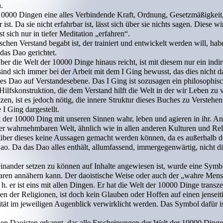
.
n 10000 Dingen eine alles Verbindende Kraft, Ordnung, Gesetzmäßigkeit,
st. Da sie nicht erfahrbar ist, lässt sich über sie nichts sagen. Diese w
t sich nur in tiefer Meditation „erfahren“.
hen Verstand begabt ist, der trainiert und entwickelt werden will, habe
das Dao gerichtet.
ber die Welt der 10000 Dinge hinaus reicht, ist mit diesem nur ein indir
ind sich immer bei der Arbeit mit dem I Ging bewusst, das dies nicht 
des Dao auf Verstandesebene. Das I Ging ist sozusagen ein philosophi
 Hilfskonstruktion, die dem Verstand hilft die Welt in der wir Leben zu
tzen, ist es jedoch nötig, die innere Struktur dieses Buches zu Verstehen
 I Ging dargestellt.
 der 10000 Ding mit unseren Sinnen wahr, leben und agieren in ihr. And
ser wahrnehmbaren Welt, ähnlich wie in allen anderen Kulturen und Re
über dieses keine Aussagen gemacht werden können, da es außerhalb d
ao. Da das Dao alles enthält, allumfassend, immergegenwärtig, nicht di
nander setzen zu können auf Inhalte angewiesen ist, wurde eine Symbo
sbaren annähern kann. Der daoistische Weise oder auch der „wahre Men
. er ist eins mit allen Dingen. Er hat die Welt der 10000 Dinge transzen
en der Religionen, ist doch kein Glauben oder Hoffen auf einen jenseit
tät im jeweiligen Augenblick verwirklicht werden. Das Symbol dafür is
n Daoisten erkannt, das alle Erscheinungen der Welt der 10000 Dinge