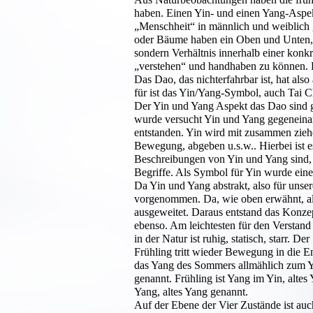
haben. Einen Yin- und einen Yang-Aspekt
„Menschheit“ in männlich und weiblich g
oder Bäume haben ein Oben und Unten, o
sondern Verhältnis innerhalb einer konk
„verstehen“ und handhaben zu können. D
Das Dao, das nichterfahrbar ist, hat al
für ist das Yin/Yang-Symbol, auch Tai C
Der Yin und Yang Aspekt das Dao sind ge
wurde versucht Yin und Yang gegeneina
entstanden. Yin wird mit zusammen ziehe
Bewegung, abgeben u.s.w.. Hierbei ist e
Beschreibungen von Yin und Yang sind, 
Begriffe. Als Symbol für Yin wurde eine
Da Yin und Yang abstrakt, also für unse
vorgenommen. Da, wie oben erwähnt, all
ausgeweitet. Daraus entstand das Konze
ebenso. Am leichtesten für den Verstand i
in der Natur ist ruhig, statisch, starr. D
Frühling tritt wieder Bewegung in die En
das Yang des Sommers allmählich zum Yi
genannt. Frühling ist Yang im Yin, alte
Yang, altes Yang genannt.
Auf der Ebene der Vier Zustände ist auc