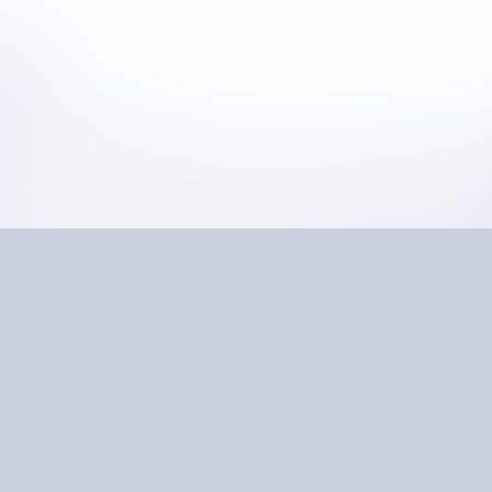
Störungen an „einem
ganz anderen Ende“ f
bedeutsam. „Falsches 
Disharmonie. Im weit
immer hintergründige
In einer ersten Phase
Qi“ zu fördern. Dies 
Übungen herangehen s
Meridian-System bewu
auf den Meridianen“.
Ich habe diesen Schrit