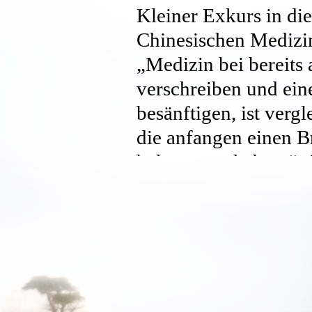
Kleiner Exkurs in di
Chinesischen Mediz
„Medizin bei bereits
verschreiben und ein
besänftigen, ist verg
die anfangen einen B
bekommen haben.“ (au
Traditionellen Chine
Gesundheit wird in d
(TCM) als harmonisch
menschlichen Körpers
eine Störung dieser 
zirkulierenden Lebens