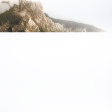
ein Arzt als schlecht
westlichen Medizin e
Arztes bestand darin,
Balance zu halten un
auszugleichen, um K
Ratschlägen zur Ernä
mit heilgymnastisch
mit Akupunktur - als 
Disharmonien zu verm
Wie bei einem kompl
Meridian-System alle